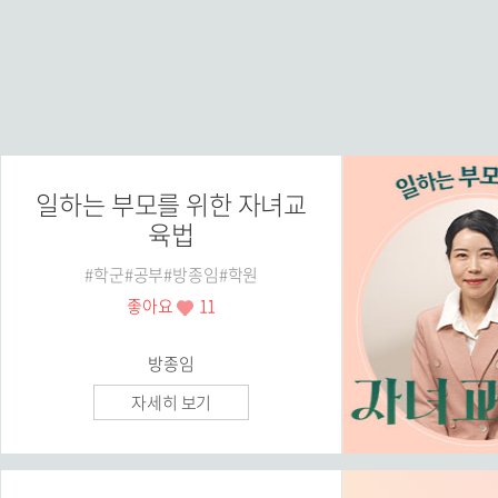
일하는 부모를 위한 자녀교
육법
#학군#공부#방종임#학원
좋아요
11
방종임
자세히 보기