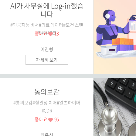
AI가 사무실에 Log-in했습
니다
#인공지능 비서#의료 데이터#모건 스탠
리#유뱅크
좋아요
13
이진형
자세히 보기
통의보감
#통의보감#혈관성 치매#알츠하이머
#CDR
좋아요
95
최은식